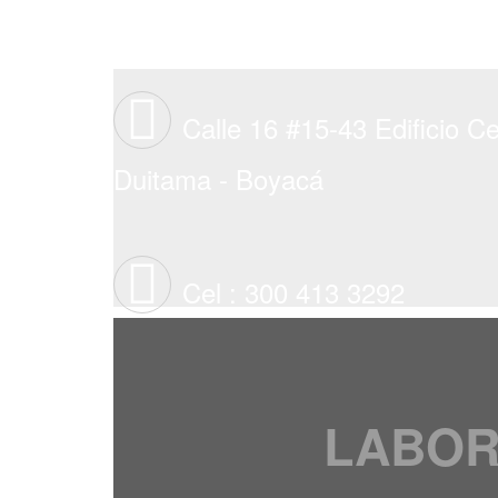
Calle 16 #15-43 Edificio C
Duitama - Boyacá
Cel : 300 413 3292
LABOR