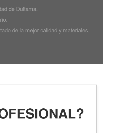
udad de Duitama.
io.
tado de la mejor calidad y materiales.
ROFESIONAL?