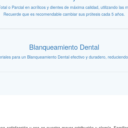
tal o Parcial en acrílicos y dientes de máxima calidad, utilizando las
Recuerde que es recomendable cambiar sus prótesis cada 5 años.
Blanqueamiento Dental
iales para un Blanqueamiento Dental efectivo y duradero, reduciendo l
na satisfacción y esa es nuestra mayor retribución y alegría. Famil