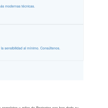
 más modernas técnicas.
a sensibilidad al mínimo. Consúltenos.
ias completas y miles de Pacientes nos han dado su